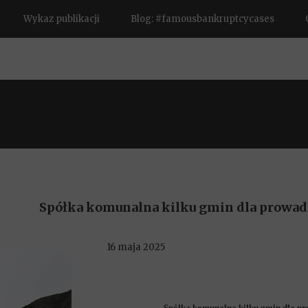
Wykaz publikacji
Blog: #famousbankruptcycases
Spółka komunalna kilku gmin dla prowa
16 maja 2025
Spółka komunalna kilku gmin dla p