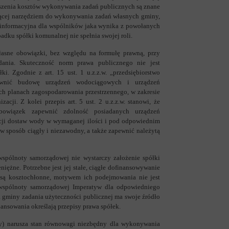
szenia kosztów wykonywania zadań publicznych są znane
dącej narzędziem do wykonywania zadań własnych gminy,
ja informacyjna dla wspólników jaka wynika z powołanych
ku spółki komunalnej nie spełnia swojej roli.
łasne obowiązki, bez względu na formułę prawną, przy
dania. Skuteczność norm prawa publicznego nie jest
. Zgodnie z art. 15 ust. 1 u.z.z.w. „przedsiębiorstwo
pewnić budowę urządzeń wodociągowych i urządzeń
ch planach zagospodarowania przestrzennego, w zakresie
cji. Z kolei przepis art. 5 ust. 2 u.z.z.w. stanowi, że
obowiązek zapewnić zdolność posiadanych urządzeń
acji dostaw wody w wymaganej ilości i pod odpowiednim
w sposób ciągły i niezawodny, a także zapewnić należytą
wspólnoty samorządowej nie wystarczy założenie spółki
iężne. Potrzebne jest jej stałe, ciągłe dofinansowywanie
ę są kosztochłonne, motywem ich podejmowania nie jest
 wspólnoty samorządowej
Imperatyw dla odpowiedniego
a gminy zadania użyteczności publicznej ma swoje źródło
nansowania określają przepisy prawa spółek.
ny) narusza stan równowagi niezbędny dla wykonywania