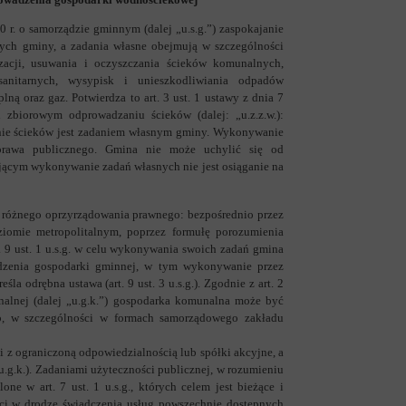
90 r. o samorządzie gminnym (dalej „u.s.g.”) zaspokajanie
ych gminy, a zadania własne obejmują w szczególności
zacji, usuwania i oczyszczania ścieków komunalnych,
sanitarnych, wysypisk i unieszkodliwiania odpadów
lną oraz gaz. Potwierdza to art. 3 ust. 1 ustawy z dnia 7
zbiorowym odprowadzaniu ścieków (dalej: „u.z.z.w.):
nie ścieków jest zadaniem własnym gminy. Wykonywanie
prawa publicznego. Gmina nie może uchylić się od
cym wykonywanie zadań własnych nie jest osiąganie na
 różnego oprzyrządowania prawnego: bezpośrednio przez
ziomie metropolitalnym, poprzez formułę porozumienia
 9 ust. 1 u.s.g. w celu wykonywania swoich zadań gmina
adzenia gospodarki gminnej, w tym wykonywanie przez
la odrębna ustawa (art. 9 ust. 3 u.s.g.). Zgodnie z art. 2
nalnej (dalej „u.g.k.”) gospodarka komunalna może być
go, w szczególności w formach samorządowego zakładu
i z ograniczoną odpowiedzialnością lub spółki akcyjne, a
 u.g.k.). Zadaniami użyteczności publicznej, w rozumieniu
ne w art. 7 ust. 1 u.s.g., których celem jest bieżące i
ści w drodze świadczenia usług powszechnie dostępnych