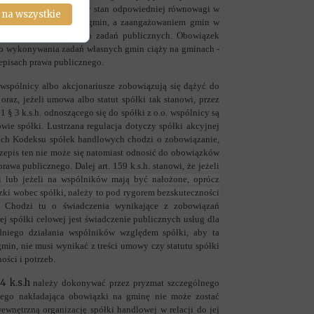
 zatem zostać zachowany stan odpowiedniej równowagi w
 na wszystkie
zarach poszczególnych gmin, a zaangażowaniem gmin w
arzędzia do wykonywania zadań publicznych. Obowiązek
do wykonywania zadań własnych gmin ciąży na gminach -
episach prawa publicznego.
 wspólnicy albo akcjonariusze zobowiązują się dążyć do
raz, jeżeli umowa albo statut spółki tak stanowi, przez
 § 3 k.s.h. odnoszącego się do spółki z o.o. wspólnicy są
ie spółki. Lustrzana regulacja dotyczy spółki akcyjnej
pisach Kodeksu spółek handlowych chodzi o zobowiązanie,
Przepis ten nie może się natomiast odnosić do obowiązków
wa publicznego. Dalej art. 159 k.s.h. stanowi, że j
eżeli
i lub jeżeli na wspólników mają być nałożone, oprócz
zki wobec spółki, należy to pod rygorem bezskuteczności
Chodzi tu o świadczenia wynikające z zobowiązań
j spółki celowej jest świadczenie publicznych usług dla
dniego działania wspólników względem spółki, aby ta
in, nie musi wynikać z treści umowy czy statutu spółki
ości i potrzeb.
4 k.s.h
należy dokonywać przez pryzmat szczególnego
nego nakładająca obowiązki na gminę nie może zostać
wnętrzną organizację spółki handlowej w relacji do jej