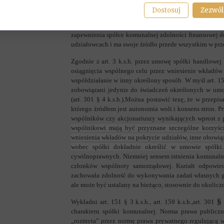
jednej spółki dla obsługi zadań wielu gmin powinien
Dostosuj
Zezwól
wykonywaniu zadań użyteczności publicznej na obs
finansowanie działalności spółki handlowej jako n
zapewnienia spółce komunalnej zdolności finansowej 
udziałowcach i ma swoje źródło przede wszystkim w prz
Zgodnie z art. 3 k.s.h. przez umowę spółki handlowej
osiągnięcia wspólnego celu przez wniesienie wkładów o
współdziałanie w inny określony sposób. W myśl art. 151
zobowiązani jedynie do świadczeń określonych w umow
(art. 301 § 4 k.s.h.).Można postawić tezę, że w prze
którego źródłem jest autonomia woli i konsens stron. 
wspólników czy akcjonariuszy wynikających wprost z pra
wspólnikowi mają być przyznane szczególne korzyśc
wniesienia wkładów na pokrycie udziałów, inne obowią
wobec spółki dokładnie określić w umowie spółki.
cywilnoprawnych. Niemniej sensem istnienia komunalne
członków wspólnoty samorządowej. Kształt odpowie
zachowała zdolność do wykonywania zadań własnych gm
ale może być ustalany na bieżąco, stosownie do okoliczn
§ 
Wykładni art. 151 § 3 k.s.h., art. 159 k.s.h.,art. 301
charakteru spółki komunalnej. Norma prawa publicz
„rozmyta” przez normę prawa prywatnego regulującą we