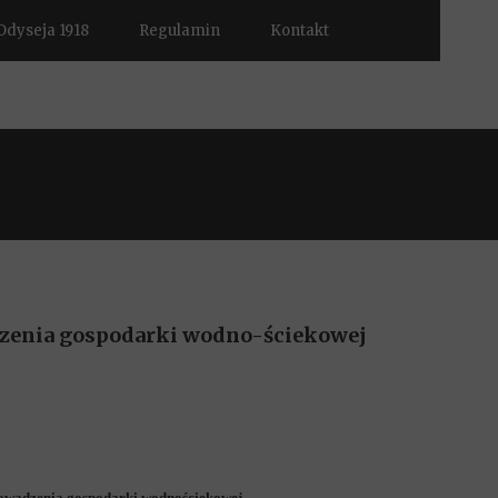
Odyseja 1918
Regulamin
Kontakt
dzenia gospodarki wodno-ściekowej
rowadzenia gospodarki wodnościekowej