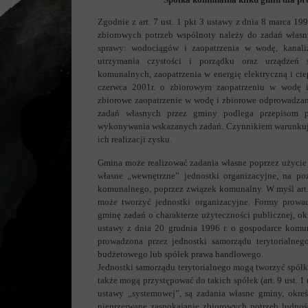
Zgodnie z art. 7 ust. 1 pkt 3 ustawy z dnia 8 marca 19
zbiorowych potrzeb wspólnoty należy do zadań własn
sprawy: wodociągów i zaopatrzenia w wodę, kanali
utrzymania czystości i porządku oraz urządzeń 
komunalnych, zaopatrzenia w energię elektryczną i ciep
czerwca 2001r. o zbiorowym zaopatrzeniu w wodę i 
zbiorowe zaopatrzenie w wodę i zbiorowe odprowadza
zadań własnych przez gminy podlega przepisom 
wykonywania wskazanych zadań. Czynnikiem warunkują
ich realizacji zysku.
Gmina może realizować zadania własne poprzez użycie
własne „wewnętrzne” jednostki organizacyjne, na po
komunalnego, poprzez związek komunalny. W myśl art.
może tworzyć jednostki organizacyjne. Formy prow
gminę zadań o charakterze użyteczności publicznej, okreś
ustawy z dnia 20 grudnia 1996 r. o gospodarce komu
prowadzona przez jednostki samorządu terytorialne
budżetowego lub spółek prawa handlowego.
Jednostki samorządu terytorialnego mogą tworzyć spółk
także mogą przystępować do takich spółek (art. 9 ust. 1
ustawy „systemowej”, są zadania własne gminy, określo
nieprzerwane zaspokajanie zbiorowych potrzeb ludno