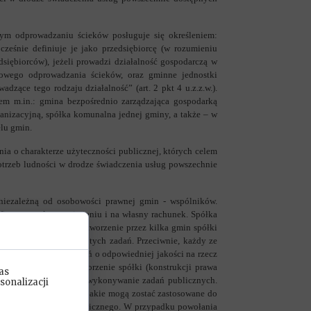
ym odprowadzaniu ścieków posługuje się określeniem:
cześnie definiuje je jako przedsiębiorcę (w rozumieniu
dsiębiorców), jeżeli prowadzi działalność gospodarczą w
rowego odprowadzania ścieków, oraz gminne jednostki
dzące tego rodzaju działalność” (art. 2 pkt 4 u.z.z.w.).
tem m.in.: gmina bezpośrednio zarządzająca gospodarką
anizacyjną, spółka komunalna jednej gminy, a także – w
elu gmin.
a o charakterze użyteczności publicznej, których celem
potrzeb ludności w drodze świadczenia usług powszechnie
iezależną od osobowości prawnej gmin - wspólników.
firmą, we własnym imieniu i na własny rachunek. Spółka
 wspólników - gmin. Utworzenie przez kilka gmin spółki
znacza „uwspólnienia” tych zadań. Przeciwnie, każdy ze
zapewnienia świadczeń o odpowiedniej jakości na rzecz
znać, że poprzez utworzenie spółki (konstrukcji prawa
as
) odpowiedzialności za wykonywanie zadań publicznych.
sonalizacji
arzędzi wykonawczych, jakie mogą zostać zastosowane do
 przepisów prawa publicznego. W przypadku powołania