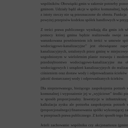
wspólników. Obowiązki gmin w zakresie potrzeby pono
gminom. Udziały bądź akcje w spółce komunalnej, bę
z istoty rzeczy nie są przeznaczone do obrotu. Funkc
powyżej przepisów kodeksu spółek handlowych w przypad
Z treści prawa publicznego wynikają dla gmin ich w
pomocy której gmina będzie realizowała swoje za
warunkowana powtórzeniem ich treści w umowie spółki
wodociągowo-kanalizacyjne” jest obowiązane za
kanalizacyjnych, ustalonych przez gminę w miejscowy
uzgodnionym w wieloletnim planie rozwoju i moderniza
przedsiębiorstwo wodociągowo-kanalizacyjne ma 
wodociągowych i urządzeń kanalizacyjnych do realiz
ciśnieniem oraz dostaw wody i odprowadzania ścieków 
jakość dostarczanej wody i odprowadzanych ścieków.
Dla nieprzerwanego, bieżącego zaspokojenia potrzeb 
komunalnej i wyposażenie jej w „wyjściowe” środki pien
w sposób proporcjonalny. Inwestycje w infrastruktur
kalkulacja zysku ale potrzeba zaspokojenia potrzeb
(proporcjonalnego) finansowania spółki wykonującej z
w przepisach prawa publicznego. Z kolei sposób tego fi
Jeżeli zachowanie wspólnika czy akcjonariusza (gmi