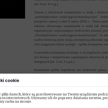
(art. 9 ust. 4 u.s.g.).
Ustawa o zbiorowym zaopatrzeniu w wodę i zbiorow
„przedsiębiorstwo wodociągowo-kanalizacyjne”. Jedno
przepisów ustawy z dnia 6 marca 2018 r. – Prawo prze
zakresie zbiorowego zaopatrzenia w wodę lub zbio
organizacyjne nieposiadające osobowości prawnej, prowa
„Przedsiębiorstwo wodociągowo-kanalizacyjne” to za
wodno-ściekową przez swoją wewnętrzną jednostkę org
celu osiągnięcia efektu synergii – spółka komunalna wi
Gospodarka komunalna obejmuje w szczególności zadani
jest bieżące i nieprzerwane zaspokajanie zbiorowych 
dostępnych (art. 1 ust. 2 u.g.k.).
Komunalna spółka kapitałowa ma osobowość prawą n
Spółka taka występuje w obrocie prawnym pod własną 
kapitałowa ma własny majątek, odrębny od majątku jej
iki cookie
dla wykonywania zadań użyteczności publicznej nie o
wspólników-gmin ma „publicznoprawny” obowiązek do 
członków właściwej wspólnoty samorządowej. Należy u
e pliki danych, które są przechowywane na Twoim urządzeniu podcz
prywatnego) nie dojdzie do „wspólnej” („gromadnej”
tron internetowych. Używamy ich do poprawy działania serwisu, per
lizy ruchu na stronie.
Spółka prawa handlowego jest tylko jednym z wielu n
wykonywania przez gminy obowiązków wynikających z