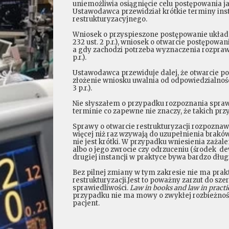
uniemożliwia osiągnięcie celu postępowania ja
Ustawodawca przewidział krótkie terminy ins
restrukturyzacyjnego.
Wniosek o przyspieszone postępowanie układow
232 ust. 2 p.r.), wniosek o otwarcie postępowa
a gdy zachodzi potrzeba wyznaczenia rozprawy w 
p.r.).
Ustawodawca przewiduje dalej, że otwarcie p
złożenie wniosku uwalnia od odpowiedzialności 
3 p.r.).
Nie słyszałem o przypadku rozpoznania spraw
terminie co zapewne nie znaczy, że takich prz
Sprawy o otwarcie restrukturyzacji rozpoznaw
więcej niż raz wzywają do uzupełnienia brak
nie jest krótki. W przypadku wniesienia zaża
albo o jego zwrocie czy odrzuceniu (środek d
drugiej instancji w praktyce bywa bardzo długi
Bez pilnej zmiany w tym zakresie nie ma prak
restrukturyzacji.Jest to poważny zarzut do sz
sprawiedliwości.
Law in books and law in pract
przypadku nie ma mowy o zwykłej rozbieżności
pacjent.