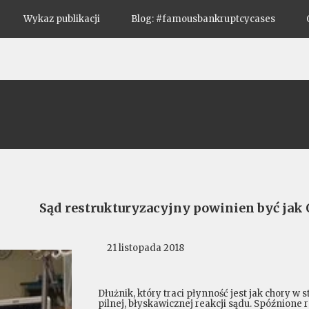
Wykaz publikacji
Blog: #famousbankruptcycases
Sąd restrukturyzacyjny powinien być jak O
21 listopada 2018
Dłużnik, który traci płynność jest jak chory
pilnej, błyskawicznej reakcji sądu. Spóźnion