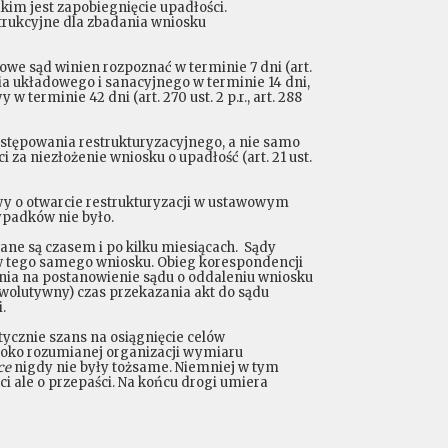
kim jest zapobiegnięcie upadłości.
trukcyjne dla zbadania wniosku
e sąd winien rozpoznać w terminie 7 dni (art.
nia układowego i sanacyjnego w terminie 14 dni,
terminie 42 dni (art. 270 ust. 2 p.r., art. 288
ostępowania restrukturyzacyjnego, a nie samo
za niezłożenie wniosku o upadłość (art. 21 ust.
y o otwarcie restrukturyzacji w ustawowym
ypadków nie było.
ane są czasem i po kilku miesiącach. Sądy
ów tego samego wniosku. Obieg korespondencji
lenia na postanowienie sądu o oddaleniu wniosku
ewolutywny) czas przekazania akt do sądu
.
tycznie szans na osiągnięcie celów
eroko rozumianej organizacji wymiaru
ice
nigdy nie były tożsame. Niemniej w tym
 ale o przepaści. Na końcu drogi umiera