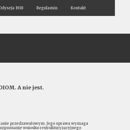
Odyseja 1918
Regulamin
Kontakt
IOM. A nie jest.
 w stanie przedzawałowym. Jego sprawa wymaga
e rozpoznanie wniosku restrukturyzacyjnego