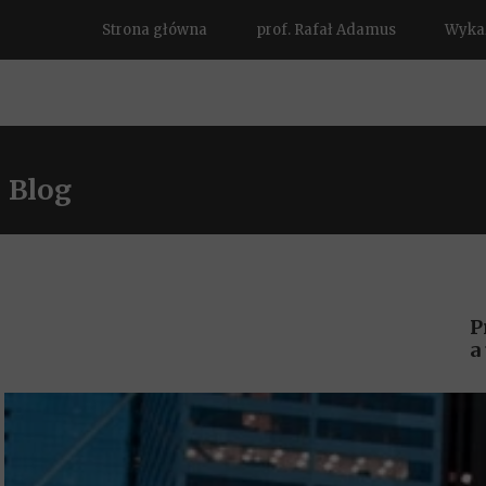
Strona główna
prof. Rafał Adamus
Wykaz
Blog
P
a