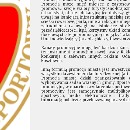
Promocja może mieć miejsce z zastosow
promować swoje walory turystyczno-krajozna
urbanistyki, ofertę edukacyjną (co dotyczy g
uwagi na istniejącą infrastrukturę miejską (
ścieżki rowerowe, parki, inne atrakcyjne miej
zatrudnienia (z uwagi na istniejące stre
przedsiębiorczości, itp.), korzystny układ k
docelową strategii promocyjnej mogą być właś
i inni odwiedzający (przedsiębiorcy, inwestorzy
Kanały promocyjne mogą być bardzo różne. M
ten instrument promocji ma swoje wady. Rekl
konkuruje z zalewem innych reklam. Udan
kosztowna.
Inną formułą promocji miasta jest inwestycj
wszystkim krzewieniem kultury fizycznej (art.
Promocja miasta dzięki zaangażowaniu 
wykonywania zadań własnych gminy. Sport wy
promocyjny w oparciu o wydarzenia sportowe j
promocyjny jest samoczynnie multiplik
sportowych, media elektroniczne i trady
informacją publiczną przekazywaną przez dz