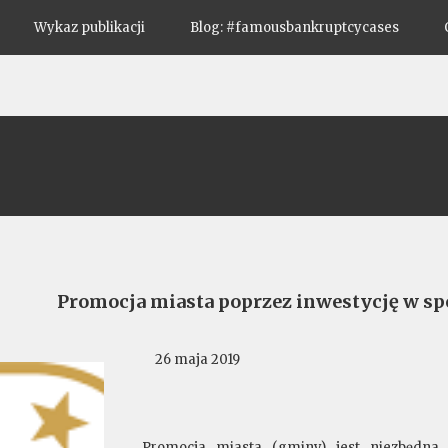
Wykaz publikacji
Blog: #famousbankruptcycases
Promocja miasta poprzez inwestycję w sp
26 maja 2019
Promocja miasta (gminy) jest niezbędna 