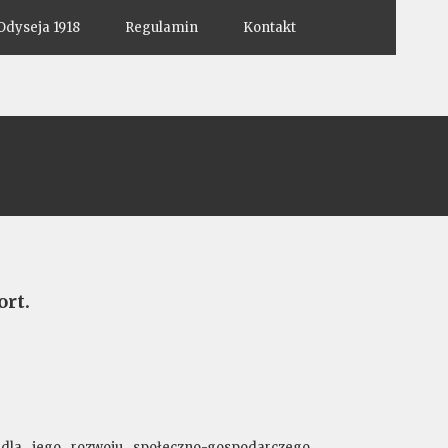
Odyseja 1918
Regulamin
Kontakt
ort.
dla jego rozwoju społeczno-gospodarczego.