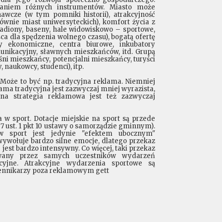
aniem różnych instrumentów. Miasto może
wcze (w tym pomniki historii), atrakcyjność
łównie miast uniwersyteckich), komfort życia z
stadiony, baseny, hale widowiskowo – sportowe,
sca dla spędzenia wolnego czasu), bogatą ofertę
fy ekonomiczne, centra biurowe, inkubatory
omunikacyjny, sławnych mieszkańców, itd. Grupą
ni mieszkańcy, potencjalni mieszkańcy, turyści
, naukowcy, studenci), itp.
oże to być np. tradycyjna reklama. Niemniej
ama tradycyjna jest zazwyczaj mniej wyrazista,
a strategia reklamowa jest też zazwyczaj
a w sport. Dotacje miejskie na sport są przede
 7 ust. 1 pkt 10 ustawy o samorządzie gminnym).
w sport jest jedynie "efektem ubocznym"
wołuje bardzo silne emocje, dlatego przekaz
est bardzo intensywny. Co więcej, taki przekaz
owany przez samych uczestników wydarzeń
cyjne. Atrakcyjne wydarzenia sportowe są
iennikarzy poza reklamowym gett