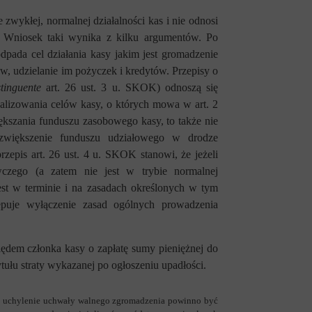
 zwykłej, normalnej działalności kas i nie odnosi
i. Wniosek taki wynika z kilku argumentów. Po
odpada cel działania kasy jakim jest gromadzenie
, udzielanie im pożyczek i kredytów. Przepisy o
tinguente
art. 26 ust. 3 u. SKOK) odnoszą się
alizowania celów kasy, o których mowa w art. 2
ększania funduszu zasobowego kasy, to także nie
zwiększenie funduszu udziałowego w drodze
rzepis art. 26 ust. 4 u. SKOK stanowi, że jeżeli
wczego (a zatem nie jest w trybie normalnej
 jest w terminie i na zasadach określonych w tym
puje wyłączenie zasad ogólnych prowadzenia
ędem członka kasy o zapłatę sumy pieniężnej do
ułu straty wykazanej po ogłoszeniu upadłości.
o o uchylenie uchwały walnego zgromadzenia powinno być