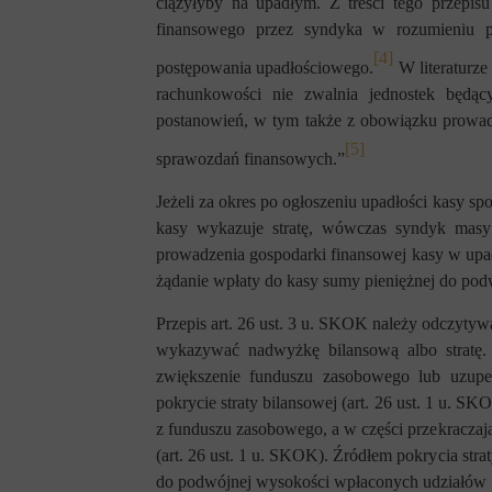
ciążyłyby na upadłym. Z treści tego przepis
finansowego przez syndyka w rozumieniu p
[4]
postępowania upadłościowego.
W literaturze
rachunkowości nie zwalnia jednostek będąc
postanowień, w tym także z obowiązku prowad
[5]
sprawozdań finansowych.”
Jeżeli za okres po ogłoszeniu upadłości kasy 
kasy wykazuje stratę, wówczas syndyk masy 
prowadzenia gospodarki finansowej kasy w upad
żądanie wpłaty do kasy sumy pieniężnej do po
Przepis art. 26 ust. 3 u. SKOK należy odczyty
wykazywać nadwyżkę bilansową albo stratę.
zwiększenie funduszu zasobowego lub uzupeł
pokrycie straty bilansowej (art. 26 ust. 1 u. S
z funduszu zasobowego, a w części przekracza
(art. 26 ust. 1 u. SKOK). Źródłem pokrycia st
do podwójnej wysokości wpłaconych udziałów 