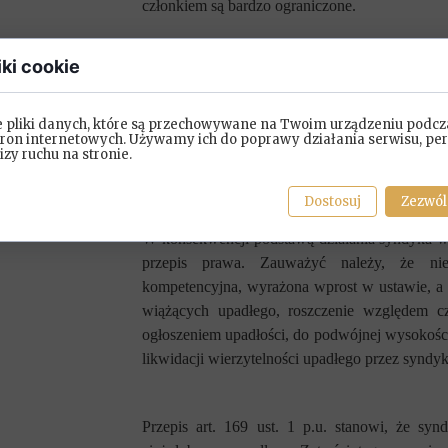
członkiem są bardzo ograniczone.
Przepisy o upadłości w odniesieniu do zasad
iki cookie
wykładane w sposób rozszerzający.
Sąd Apelac
[3]
wyraził trafny pogląd, że „przewidziana
e pliki danych, które są przechowywane na Twoim urządzeniu podcz
tworzenia dodatkowych norm prawnych, które
tron internetowych. Używamy ich do poprawy działania serwisu, per
Apelacyjny w Gdańsku
rozstrzygnął w ten sp
lizy ruchu na stronie.
uzupełnienia treści konkretnego przepisu pr
celowościowej.
Dostosuj
Zezwól
W konsekwencji podstawą działania syndyka w
przepis prawa. Zauważyć należy, że nie 
kompetencyjna, wyrażona wprost w ustawie, a
wiążących upadłego, roszczenie względem c
ogłoszeniem upadłości, do podwójnej wysokoś
likwidacji wierzytelności upadłego przez syndy
Przepis art. 169 ust.
1 p.u. stanowi, że syn