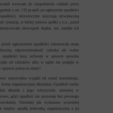
e zostali wezwani do uzupełnienia wkładu przez
 zgodnie z
art. 135 pr.spół. po ogłoszeniu upadłości
upadłości, niezwłocznie uiszczają niewpłaconą
nić sytuację, w której umowa spółki z o.o., przed
kretyzowała obowiązek dopłat, tzn. ustaliła ich
a przed ogłoszeniem upadłości odnotowała stratę
ększoną odpowiedzialność członka ale walne
m upadłości kasy uchwały w sprawie sposobu
wpłat od członków albo w ogóle nie podjęło w
sprawie pokrycia straty?
iowe wprowadza wyjątki od zasad normalnego,
 formy organizacyjnej dłużnika). Upadłość osoby
nii dłużnik i jego wierzyciele, niemniej w
orowe, gdyż upadłość nie pozostaje bez pewnego
kowskimi). Niemniej jak wykazano wcześniej
i między upadłą jednostką organizacyjną a jej