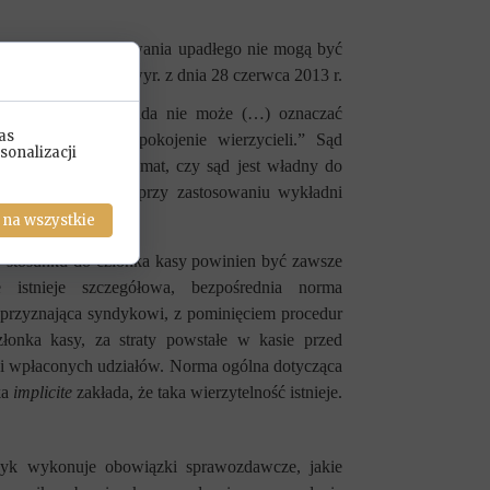
 typowego funkcjonowania upadłego nie mogą być
yjny w Gdańsku
w wyr.
z dnia 28 czerwca 2013 r.
 w art. 2 p.u.n. zasada nie może (…) oznaczać
as
 ułatwiałyby zaspokojenie wierzycieli.” Sąd
sonalizacji
osób konkretny dylemat, czy sąd jest władny do
awa upadłościowego przy zastosowaniu wykładni
 na wszystkie
 stosunku do członka kasy powinien być zawsze
istnieje szczegółowa, bezpośrednia norma
 przyznająca syndykowi, z pominięciem procedur
złonka kasy,
za straty powstałe w kasie przed
ci wpłaconych udziałów. Norma ogólna dotycząca
ka
implicite
zakłada, że taka wierzytelność istnieje.
dyk wykonuje obowiązki sprawozdawcze, jakie