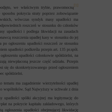
[1]
podjęto, we właściwym trybie, prawomocną
sposobu pokrycia straty poprzez zobowiązanie
owskich, wówczas syndyk masy upadłości ma
 odpowiednich roszczeń w stosunku do członków
sy upadłości i podlega likwidacji na zasadach
nawcą roszczenia upadłej kasy w stosunku do jej
 po ogłoszeniu upadłości roszczeń ze stosunku
iem upadłości podkreśla
przepis
art. 135 pr.spół.
ogłoszeniu upadłości członkowie spółdzielni, na
zają niewpłaconą jeszcze część udziału. Przepis
nosi się do skonkretyzowanego przed ogłoszeniem
ec spółdzielni.
go tematu ma zagadnienie wierzytelności upadłej
 do wspólników. Sąd Najwyższy w uchwale z dnia
y upadłości spółki akcyjnej ma legitymację do
wpłat na pokrycie kapitału zakładowego, których
atą ogłoszenia upadłości obejmującej likwidację