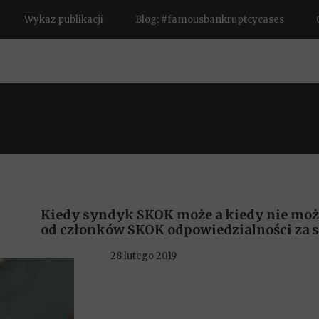
Wykaz publikacji
Blog: #famousbankruptcycases
Kiedy syndyk SKOK może a kiedy nie moż
od członków SKOK odpowiedzialności za s
28 lutego 2019