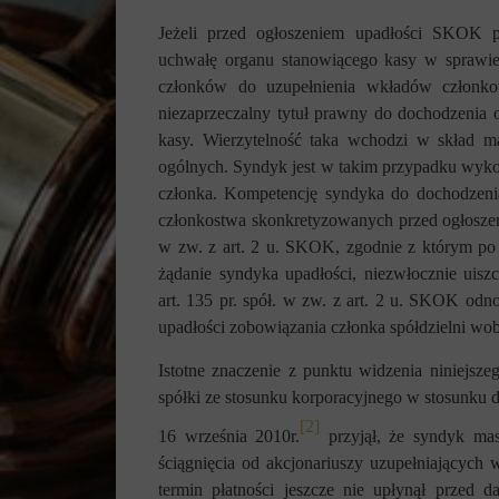
Jeżeli przed ogłoszeniem upadłości SKOK 
uchwałę organu stanowiącego kasy w sprawie 
członków do uzupełnienia wkładów członk
niezaprzeczalny tytuł prawny do dochodzenia
kasy. Wierzytelność taka wchodzi w skład ma
ogólnych. Syndyk jest w takim przypadku wyko
członka. Kompetencję syndyka do dochodzenia
członkostwa skonkretyzowanych przed ogłoszen
w zw. z art. 2 u. SKOK, zgodnie z którym po 
żądanie syndyka upadłości, niezwłocznie uiszc
art. 135 pr. spół. w zw. z art. 2 u. SKOK od
upadłości zobowiązania członka spółdzielni wob
Istotne znaczenie z punktu widzenia niniejsze
spółki ze stosunku korporacyjnego w stosunku
[2]
16 września 2010r.
przyjął, że syndyk mas
ściągnięcia od akcjonariuszy uzupełniających 
termin płatności jeszcze nie upłynął przed d