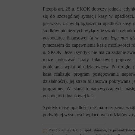
Przepis art. 26 u. SKOK dotyczy jednak jedynie
się do szczególnej sytuacji kasy w upadłośc
pierwsze, z chwilą ogłoszenia upadłości kasy 
środków pieniężnych wyłącznie swoich członków
gospodarce finansowej (a w tym
lege non dis
tymczasem do zapewnienia kasie możliwości re
u. SKOK. Jeżeli syndyk nie ma za zadanie zwi
może pokrywać straty bilansowej poprzez 
pobierania wpłat od udziałowców. Po drugie, p
kasa realizuje program postępowania napra
działalności), jej strata bilansowa pokrywana
programie. W stanach nadzwyczajnych nastę
gospodarki finansowej kas.
Syndyk masy upadłości nie ma roszczenia wzgl
podwójnej wysokości wpłaconych udziałów z tyt
Przepis art. 42 § 6 pr. spół. stanowi, że powództw
[1]