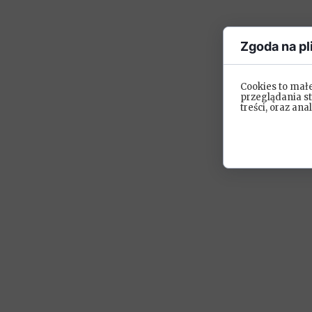
Zgoda na pl
Cookies to mał
przeglądania s
treści, oraz ana