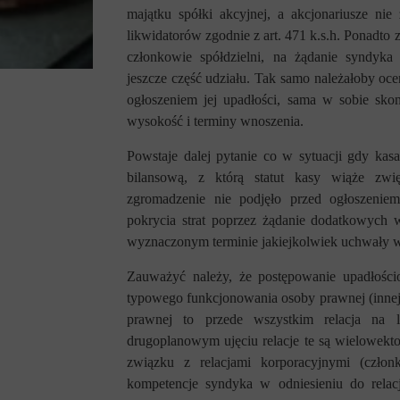
majątku spółki akcyjnej, a akcjonariusze ni
likwidatorów zgodnie z art. 471 k.s.h. Ponadto
członkowie spółdzielni, na żądanie syndyka 
jeszcze część udziału. Tak samo należałoby oce
ogłoszeniem jej upadłości, sama w sobie skon
wysokość i terminy wnoszenia.
Powstaje dalej pytanie co w sytuacji gdy kas
bilansową, z którą statut kasy wiąże zwi
zgromadzenie nie podjęło przed ogłoszenie
pokrycia strat poprzez żądanie dodatkowych 
wyznaczonym terminie jakiejkolwiek uchwały w 
Zauważyć należy, że postępowanie upadłośc
typowego funkcjonowania osoby prawnej (innej
prawnej to przede wszystkim relacja na li
drugoplanowym ujęciu relacje te są wielowekt
związku z relacjami korporacyjnymi (człon
kompetencje syndyka w odniesieniu do relacj