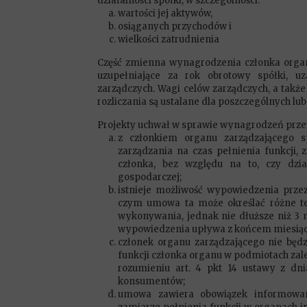
działalności spółki, w szczególności:
wartości jej aktywów,
osiąganych przychodów i
wielkości zatrudnienia
Część zmienna wynagrodzenia członka organ
uzupełniające za rok obrotowy spółki, uz
zarządczych. Wagi celów zarządczych, a także 
rozliczania są ustalane dla poszczególnych lu
Projekty uchwał w sprawie wynagrodzeń przew
z członkiem organu zarządzającego 
zarządzania na czas pełnienia funkcji,
członka, bez względu na to, czy dzia
gospodarczej;
istnieje możliwość wypowiedzenia prze
czym umowa ta może określać różne te
wykonywania, jednak nie dłuższe niż 3 
wypowiedzenia upływa z końcem miesią
członek organu zarządzającego nie będz
funkcji członka organu w podmiotach zal
rozumieniu art. 4 pkt 14 ustawy z dni
konsumentów;
umowa zawiera obowiązek informowan