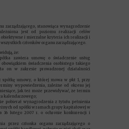
u zarządzającego, stanowiąca wynagrodzenie
ależniona jest od poziomu realizacji celów
obiektywne i mierzalne kryteria ich realizacji i
b wszystkich członków organu zarządzającego.
idują, że:
spółka zawiera umowę o świadczenie usług
 z obowiązkiem świadczenia osobistego takiego
ła on w zakresie prowadzonej działalności
z spółkę umowy, o której mowa w pkt 1, przy
rminy wypowiedzenia, zależne od okresu jej
miesiące, jak też może przewidywać, że termin
ca kalendarzowego;
ie pobierał wynagrodzenia z tytułu pełnienia
eżnych od spółki w ramach grupy kapitałowej w
a 16 lutego 2007 r. o ochronie konkurencji i
ia przez członka organu zarządzającego o