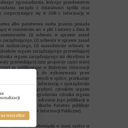
walnego zgromadzenia, którego przedmiotem
ozdania zarządu z działalności spółki oraz
 rozpoczynający się w 2016 r. informację w
aństwa albo państwowa osoba prawna posiada
ący w rozumieniu art. 4 pkt 3 ustawy z dnia 16
 konsumentów: (1) uchwała w sprawie zasad
zarządzającego, (2) uchwała w sprawie zasad
u nadzorczego, (3) uzasadnienie uchwały w
złonków organu zarządzającego przewidującej
złonka organu zarządzającego niż określona w
ały przewidującej inne proporcje części stałej
yjnej są publikowane w Biuletynie Informacji
miotu uprawnionego do wykonywania praw
wania praw udziałowych w spółce, przekazuje
aw Skarbu Państwa informację o sporządzeniu
ształtowania wynagrodzeń członków organu
as
 części stałej wynagrodzenia członka organu
sonalizacji
 ustawowym, wraz z adresem jego publikacji w
 właściwy do spraw Skarbu Państwa publikuje
otowej w Biuletynie Informacji Publicznej.
 na wszystkie
ien wykonać w/w obowiązki w innej spółce w