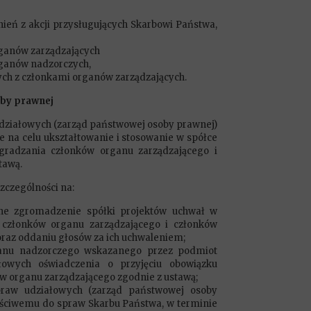
eń z akcji przysługujących Skarbowi Państwa,
ganów zarządzających
ganów nadzorczych,
h z członkami organów zarządzających.
oby prawnej
ziałowych (zarząd państwowej osoby prawnej)
 na celu ukształtowanie i stosowanie w spółce
radzania członków organu zarządzającego i
tawą.
czególności na:
ne zgromadzenie spółki projektów uchwał w
członków organu zarządzającego i członków
oraz oddaniu głosów za ich uchwaleniem;
anu nadzorczego wskazanego przez podmiot
wych oświadczenia o przyjęciu obowiązku
w organu zarządzającego zgodnie z ustawą;
aw udziałowych (zarząd państwowej osoby
aściwemu do spraw Skarbu Państwa, w terminie