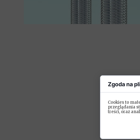
Zgoda na pl
Cookies to mał
przeglądania s
treści, oraz ana