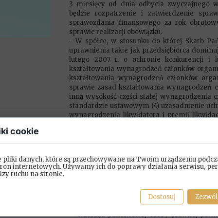
3 miesięcy od dnia odbycia zwyczajnego 
będzie rozpatrzenie i zatwierdzenie spraw
sprawozdania finansowego za rok obrotowy
sprawie realizacji obowiązku.
- W spółce, w stosunku do której Skarb P
uprawnienia takie jak przedsiębiorca dominuj
lutego 2007 r. o ochronie konkurencji i
kształtowania wynagrodzeń członków organu 
kształtowania wynagrodzeń członków organ
sprawie zasad kształtowania wynagrodzeń c
inną wysokość części stałej wynagrodzenia c
standardzie ustawowym (4) uzasadnienie uchw
wynagrodzenia likwidatora i premii likwidac
Publicznej na stronie podmiotowej pod
iki cookie
udziałowych. Podmiot uprawniony do wykony
niezwłocznie ministrowi właściwemu do spr
uzasadnienia uchwały w sprawie zasad k
e pliki danych, które są przechowywane na Twoim urządzeniu podcz
zarządzającego przewidującej inną wysokość
tron internetowych. Używamy ich do poprawy działania serwisu, per
zarządzającego niż określona w standardzie
lizy ruchu na stronie.
Biuletynie Informacji Publicznej. Minister
przekazaną informację na swojej stronie podmi
Dostosuj
Zezwól
Wnioski:
zarząd państwowej osoby prawnej powin