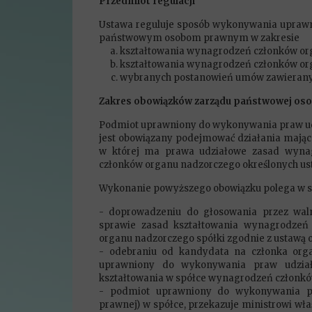
Przedmiot regulacji
Ustawa reguluje sposób wykonywania uprawni
państwowym osobom prawnym w zakresie
kształtowania wynagrodzeń członków or
kształtowania wynagrodzeń członków or
wybranych postanowień umów zawieranyc
Zakres obowiązków zarządu państwowej os
Podmiot uprawniony do wykonywania praw ud
jest obowiązany podejmować działania mające
w której ma prawa udziałowe zasad wynag
członków organu nadzorczego określonych us
Wykonanie powyższego obowiązku polega w sz
- doprowadzeniu do głosowania przez wal
sprawie zasad kształtowania wynagrodzeń 
organu nadzorczego spółki zgodnie z ustawą 
- odebraniu od kandydata na członka org
uprawniony do wykonywania praw udziało
kształtowania w spółce wynagrodzeń członkó
- podmiot uprawniony do wykonywania pr
prawnej) w spółce, przekazuje ministrowi wł