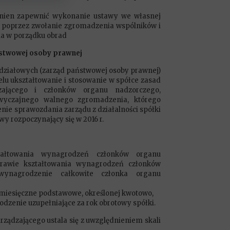
nien zapewnić wykonanie ustawy we własnej
. poprzez zwołanie zgromadzenia wspólników i
a w porządku obrad
stwowej osoby prawnej
ziałowych (zarząd państwowej osoby prawnej)
elu ukształtowanie i stosowanie w spółce zasad
ającego i członków organu nadzorczego,
zwyczajnego walnego zgromadzenia, którego
nie sprawozdania zarządu z działalności spółki
y rozpoczynający się w 2016 r.
ałtowania wynagrodzeń członków organu
prawie kształtowania wynagrodzeń członków
wynagrodzenie całkowite członka organu
e miesięczne podstawowe, określonej kwotowo,
odzenie uzupełniające za rok obrotowy spółki.
rządzającego ustala się z uwzględnieniem skali