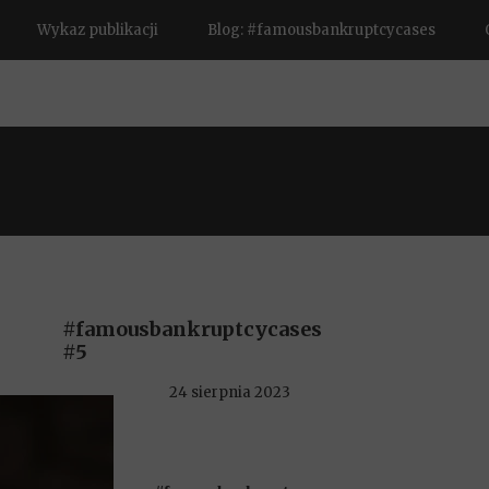
Wykaz publikacji
Blog: #famousbankruptcycases
#famousbankruptcycases
#5
24 sierpnia 2023