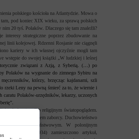
nienia polskiego kościoła na Atlantydzie. Mowa o
o tam, pod koniec XIX wieku, za sprawą polskich
nim 20 tyś. Polaków. Dlaczego się tam znaleźli?
e interesy strategiczne poprzez zbudowanie na
ej linii kolejowej. Rdzenni Rosjanie nie ciągnęli
iono kariery w ich własnej ojczyźnie mogli tam
wstępie do swojej książki „W ludzkiej i leśnej
storycznie związani z Azją, z Syberią. (…) po
astępy Polaków na wygnanie do zimnego Sybiru na
 męczenników, którzy, brzęcząc kajdanami, szli
 rzeki Leny na pewną śmierć za to, że wiernie i
ch caratu Polaków-urzędników, lekarzy, uczonych
berię”.
ckie było nie tylko religijnym światopoglądem.
skiej autonomii względem zaborcy. Duchowieństwo
kowane władzom państwowym. W polonijnym
schód” (nr 7/1934) zamieszczono artykuł,
as