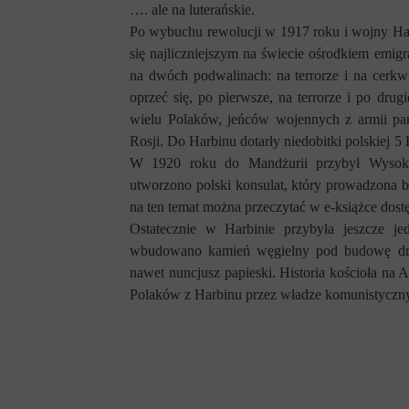
…. ale na luterańskie.
Po wybuchu rewolucji w 1917 roku i wojny
Ha
się najliczniejszym na świecie ośrodkiem emig
na dwóch podwalinach: na terrorze i na cerkw
oprzeć się, po pierwsze, na terrorze i po drugi
wielu Polaków, jeńców wojennych z armii pa
Rosji. Do Harbinu dotarły niedobitki polskiej 5
W 1920 roku do Mandżurii przybył Wysoki
utworzono polski konsulat, który prowadzona b
na ten temat można przeczytać w e-książce dostę
Ostatecznie
w Harbinie przybyła jeszcze je
wbudowano kamień węgielny pod budowę drug
nawet nuncjusz papieski.
Historia kościoła na 
Polaków z Harbinu przez władze komunistyczn