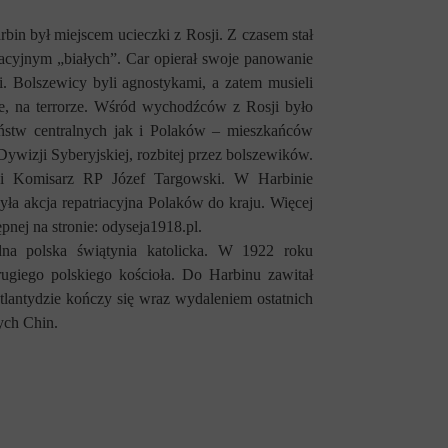
rbin był miejscem ucieczki z Rosji. Z czasem stał
racyjnym „białych”.
Car opierał swoje panowanie
i. Bolszewicy byli agnostykami, a zatem musieli
e, na terrorze
.
Wśród wychodźców z Rosji było
ństw centralnych jak i Polaków – mieszkańców
 Dywizji Syberyjskiej, rozbitej przez bolszewików.
 Komisarz RP Józef Targowski.
W Harbinie
yła akcja repatriacyjna Polaków do kraju. Więcej
pnej na stronie: odyseja1918.pl.
dna polska świątynia katolicka.
W 1922 roku
iego polskiego kościoła. Do Harbinu zawitał
Atlantydzie kończy się wraz wydaleniem ostatnich
ych Chin.