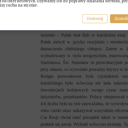
zatytułowany „Polonja Harbińska. Zarys histor
tron internetowych. Używamy ich do poprawy działania serwisu, per
lizy ruchu na stronie.
prawosławnej carskiej Rosji słowo katolik 
Polonja szybko zrozumiała, że jedynie Kościół u
Dostosuj
Zezwól
Społeczny „Komitet Kościelny” mający na ce
1901. Inicjatywa ta wynikała z naturalnych 
inżynier – Polak brał ślub w katolickiej misji
Polak mówił w języku rosyjskim i niemiecki
tłumaczeniu chińskiego chłopca.
Zatem w 1
wybudowany w stylu neogotyckim, murowany 
Stanisława. Św. Stanisław to prowokacyjnie p
przy ołtarzu, co wywołało poważny kryzys w ś
Religia prawosławna była czynnikiem rus
katolickiego było wówczas nie lada sukces
inwestycjach kolejowych swego czasu zaa
inżynierów, projektantów. Polacy obejmowali 
Ich liczba była na tyle zauważalna, że wywoływ
roku carski ukaz nakazywał wszystkim oficer
Car Rosji chciał mieć porządek także w sumi
poddali się presji. Wybrali wówczas dymisję. Ty