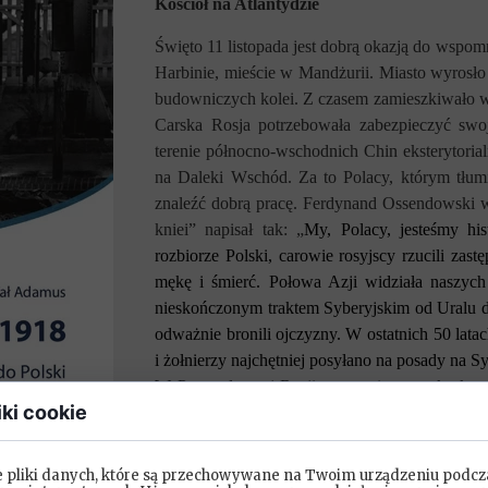
Kościół na Atlantydzie
Święto 11 listopada jest dobrą okazją do wspom
Harbinie, mieście w Mandżurii. Miasto wyrosł
budowniczych kolei. Z czasem zamieszkiwało w 
Carska Rosja potrzebowała zabezpieczyć swoj
terenie północno-wschodnich Chin eksterytorialn
na Daleki Wschód. Za to Polacy, którym tłum
znaleźć dobrą pracę.
Ferdynand Ossendowski we 
kniei” napisał tak: „
My, Polacy, jesteśmy hi
rozbiorze Polski, carowie rosyjscy rzucili z
mękę i śmierć. Połowa Azji widziała naszych
nieskończonym traktem Syberyjskim od Uralu do
odważnie bronili ojczyzny.
W ostatnich 50 lata
i żołnierzy najchętniej posyłano na posady na Sy
W Prawosławnej Rosji wyznanie rzymsko-katoli
iki cookie
Była to kolejna, obok narodowości, sfera pol
prawosławne było całkowicie podporząd
czasopiśmie wydawanym w Azji „Daleki W
e pliki danych, które są przechowywane na Twoim urządzeniu podcz