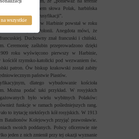
ii”.
Napisano w nim, że
„ponieważ na terenie
sonalizacji
było niemal synonimem słowa Polak, harbińska
chronić ją może od rusyfikacji”.
 na wszystkie
lu budowę kościoła w Harbinie powstał w roku
potrzeb tamtejszej Polonii. Anegdota mówi, że
 francuskiej. Duchowny znał francuski i chiński.
m. Ceremonię zaślubin przeprowadzono dzięki
909 roku wyświęcono pierwszy w Harbinie,
kościół rzymsko-katolicki pod wezwaniem św.
olski patron. Ów biskup krakowski został zabity
redniowiecznym państwie Piastów.
yfikacyjnym, dlatego wybudowanie kościoła
em.
Można podać taki przykład. W rosyjskich
ngażowanych było wielu wybitnych Polaków:
również funkcje w ramach pośledniejszych rang.
ało to irytację niektórych kół rosyjskich. W 1913
om Batalionów Kolejowych przyjąć prawosławie.
eniach swoich poddanych. Polscy oficerowie nie
lko jeden z nich zmienił przy tej okazji wyznanie