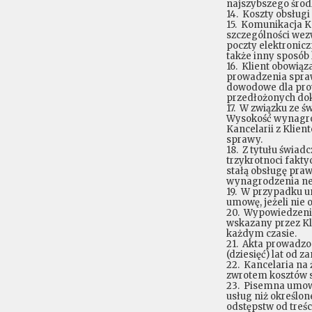
najszybszego środk
14. Koszty obsługi
15. Komunikacja K
szczególności wez
poczty elektronicz
także inny sposób
16. Klient obowią
prowadzenia spraw
dowodowe dla pro
przedłożonych dok
17. W związku ze 
Wysokość wynagro
Kancelarii z Klien
sprawy.
18. Z tytułu świa
trzykrotnoci fakt
stałą obsługę pra
wynagrodzenia net
19. W przypadku u
umowę, jeżeli nie
20. Wypowiedzenie
wskazany przez Kl
każdym czasie.
21. Akta prowadzo
(dziesięć) lat od 
22. Kancelaria na
zwrotem kosztów s
23. Pisemna umow
usług niż określon
odstępstw od treś