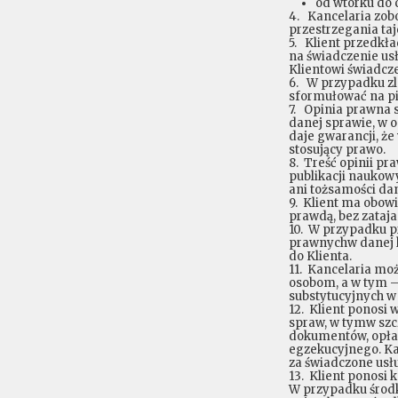
od wtorku do 
4. Kancelaria zobo
przestrzegania ta
5. Klient przedkła
na świadczenie u
Klientowi świadcz
6. W przypadku zl
sformułować na pi
7. Opinia prawna 
danej sprawie, w o
daje gwarancji, że
stosujący prawo.
8. Treść opinii p
publikacji naukow
ani tożsamości da
9. Klient ma obow
prawdą, bez zataja
10. W przypadku p
prawnychw danej 
do Klienta.
11. Kancelaria mo
osobom, a w tym –
substytucyjnych w
12. Klient ponosi
spraw, w tymw szc
dokumentów, opłat
egzekucyjnego. Ka
za świadczone usłu
13. Klient ponosi 
W przypadku środk